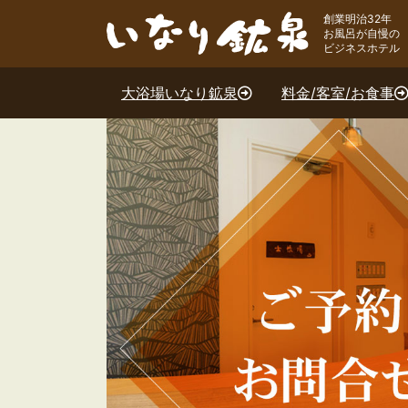
創業明治32年
お風呂が自慢の
ビジネスホテル
大浴場いなり鉱泉
料金/客室/お食事