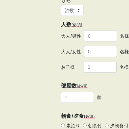
から
人数
(必須)
大人/男性
名様
大人/女性
名様
お子様
名様
部屋数
(必須)
室
朝食/夕食
(必須)
素泊り
朝食付
夕朝食付