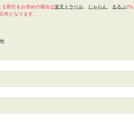
による割引をお求めの場合は
楽天トラベル
、
じゃらん
、
るるぶ
の
適応外となります。
他